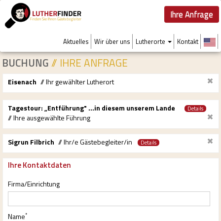
Ihre Anfrage
Aktuelles
Wir über uns
Lutherorte
Kontakt
BUCHUNG
// IHRE ANFRAGE
Eisenach
// Ihr gewählter Lutherort
Tagestour: „Entführung" ...in diesem unserem Lande
Details
// Ihre ausgewählte Führung
... wo Martin Luther herstammt, zur Schule ging, als erklärter Ketzer
Sigrun Filbrich
// Ihr/e Gästebegleiter/in
Details
zum Schein überfallen wurde und in der Einsamkeit seines
Thüringer Verstecks einen Bestseller schrieb, von dem die
Diplom-Ingenieurin
Ihre Kontaktdaten
deutsche Sprache heute noch zehrt ...
Lutherfinderin seit 2012
Ich lade Sie herzlich ein, mit mir und Luthers Wort vom Rennsteig in
Firma/Einrichtung
Telefon: 036207 52438
den idyllischen Glasbachgrund zum Erinnerungsplatz seiner
Gefangennahme zu wandern. Die herrlichen Aussichten vom
Morgentor, dem wiedererschaffenen chinesischen Teehäuschen
*
Name